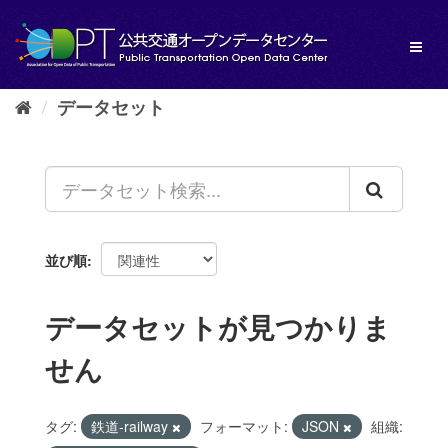
ス
キ
Toggl
ッ
naviga
プ
し
データセット
て
内
容
へ
並び順
データセットが見つかりま
せん
タグ:
鉄道-railway
フォーマット:
JSON
組織: