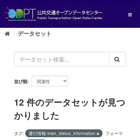
ス
キ
Toggl
ッ
naviga
プ
し
データセット
て
内
容
へ
並び順
12 件のデータセットが見つ
かりました
タグ:
運行情報-train_status_information
フォーマ