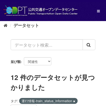
ス
キ
Toggl
ッ
naviga
プ
し
データセット
て
内
容
へ
並び順
12 件のデータセットが見つ
かりました
タグ:
運行情報-train_status_information