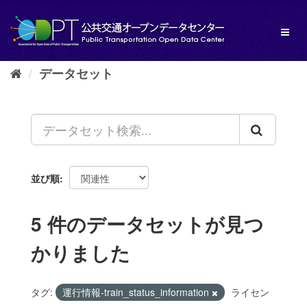
ス
キ
Toggl
ッ
naviga
プ
し
データセット
て
内
容
へ
並び順
5 件のデータセットが見つ
かりました
タグ:
運行情報-train_status_information
ライセン