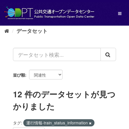
ス
キ
Toggl
ッ
naviga
プ
し
データセット
て
内
容
へ
並び順
12 件のデータセットが見つ
かりました
タグ:
運行情報-train_status_information