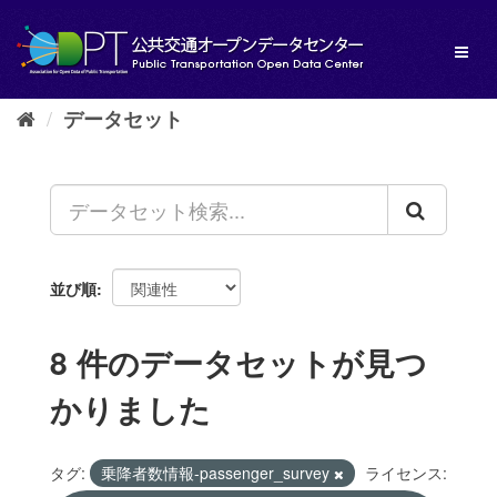
ス
キ
Toggl
ッ
naviga
プ
し
データセット
て
内
容
へ
並び順
8 件のデータセットが見つ
かりました
タグ:
乗降者数情報-passenger_survey
ライセンス: