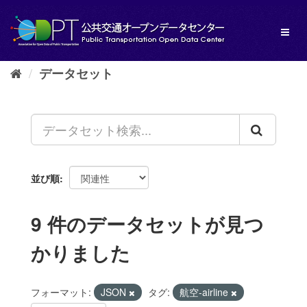
ス
キ
Toggl
ッ
naviga
プ
し
データセット
て
内
容
へ
並び順
9 件のデータセットが見つ
かりました
フォーマット:
JSON
タグ:
航空-airline