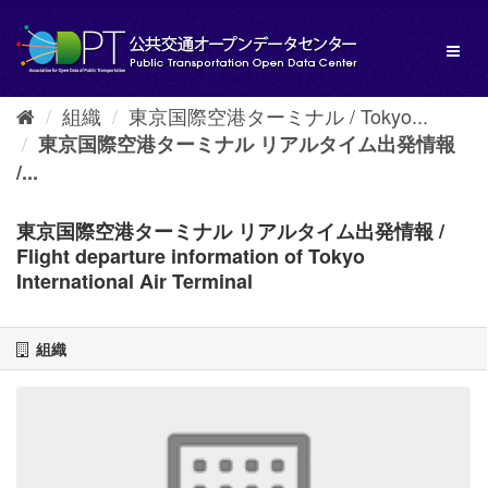
ス
キ
Toggl
ッ
naviga
プ
し
組織
東京国際空港ターミナル / Tokyo...
て
内
東京国際空港ターミナル リアルタイム出発情報
容
/...
へ
東京国際空港ターミナル リアルタイム出発情報 /
Flight departure information of Tokyo
International Air Terminal
組織