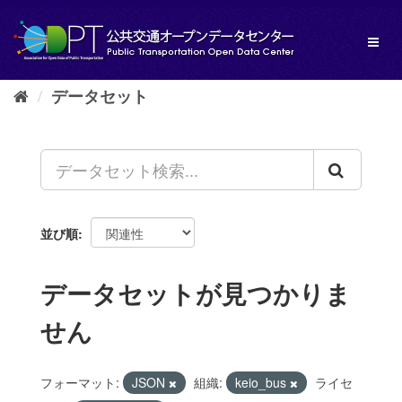
ス
キ
Toggl
ッ
naviga
プ
し
データセット
て
内
容
へ
並び順
データセットが見つかりま
せん
フォーマット:
JSON
組織:
keio_bus
ライセ