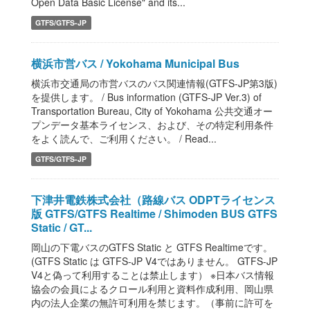
Open Data Basic License" and its...
GTFS/GTFS-JP
横浜市営バス / Yokohama Municipal Bus
横浜市交通局の市営バスのバス関連情報(GTFS-JP第3版)
を提供します。 / Bus information (GTFS-JP Ver.3) of
Transportation Bureau, City of Yokohama 公共交通オー
プンデータ基本ライセンス、および、その特定利用条件
をよく読んで、ご利用ください。 / Read...
GTFS/GTFS-JP
下津井電鉄株式会社（路線バス ODPTライセンス
版 GTFS/GTFS Realtime / Shimoden BUS GTFS
Static / GT...
岡山の下電バスのGTFS Static と GTFS Realtimeです。
(GTFS Static は GTFS-JP V4ではありません。 GTFS-JP
V4と偽って利用することは禁止します） ※日本バス情報
協会の会員によるクロール利用と資料作成利用、岡山県
内の法人企業の無許可利用を禁じます。（事前に許可を