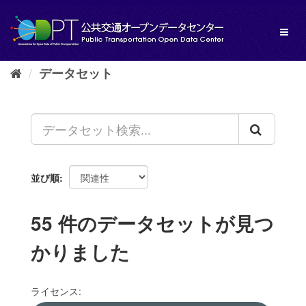
ス
キ
Toggl
ッ
naviga
プ
し
データセット
て
内
容
へ
並び順
55 件のデータセットが見つ
かりました
ライセンス: