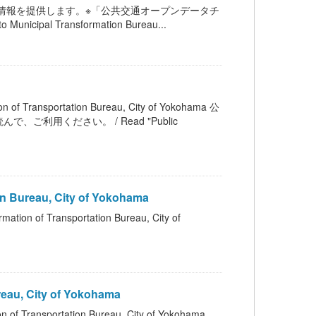
連情報を提供します。※「公共交通オープンデータチ
cipal Transformation Bureau...
sportation Bureau, City of Yokohama 公
用ください。 / Read "Public
Bureau, City of Yokohama
ransportation Bureau, City of
au, City of Yokohama
sportation Bureau, City of Yokohama