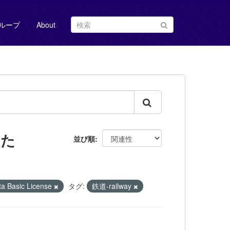
ループ
About
した
並び順
Basic License
タグ:
鉄道-railway