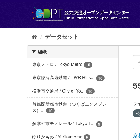
ス
キ
ッ
プ
し
て
データセット
内
容
組織
へ
東京メトロ / Tokyo Metro
10
東京臨海高速鉄道 / TWR Rink...
10
横浜市交通局 / City of Yo...
10
ラ
首都圏新都市鉄道（つくばエクスプレ
ス）...
10
公
多摩都市モノレール / Tokyo T...
9
京都
ゆりかもめ / Yurikamome
5