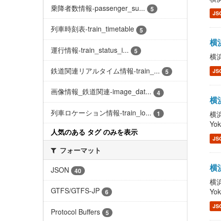
乗降者数情報-passenger_su...
5
JS
列車時刻表-train_timetable
5
横浜
運行情報-train_status_i...
5
横浜
鉄道関連リアルタイム情報-train_...
JS
5
画像情報_鉄道関連-image_dat...
4
横浜
列車ロケーション情報-train_lo...
1
横浜
Yo
人気のある タグ のみを表示
JS
フォーマット
横浜
JSON
40
横浜
GTFS/GTFS-JP
Yo
6
JS
Protocol Buffers
5