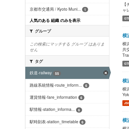
【
京都市交通局 / Kyoto Muni...
ャレ
1
GT
人気のある 組織 のみを表示
グループ
横浜
横浜
この検索にマッチする グループ はありま
共
せん
Tra
タグ
GT
鉄道-railway
55
横浜
路線系統情報-route_inform...
6
横浜
Yo
運賃情報-fare_information
6
JS
駅情報-station_informa...
6
横浜
駅時刻表-station_timetable
6
横浜