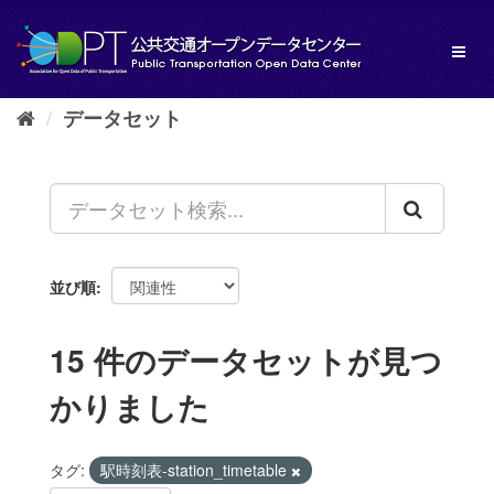
ス
キ
Toggl
ッ
naviga
プ
し
データセット
て
内
容
へ
並び順
15 件のデータセットが見つ
かりました
タグ:
駅時刻表-station_timetable