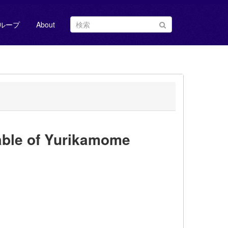
ループ
About
le of Yurikamome