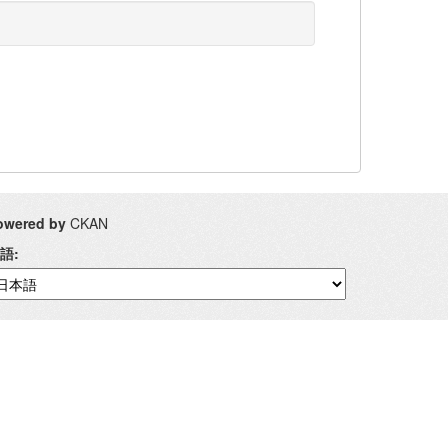
owered by
CKAN
語