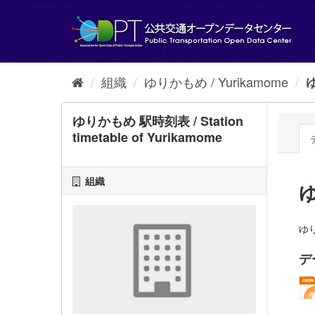
ス
キ
ッ
プ
し
て
組織
ゆりかもめ / Yurikamome
ゆ
内
容
へ
ゆりかもめ 駅時刻表 / Station
timetable of Yurikamome
組織
ゆ
ゆり
デ