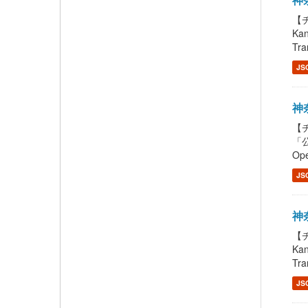
【チ
Ka
Tra
JS
神奈
【チ
「公
Ope
JS
神奈
【チ
Ka
Tra
JS