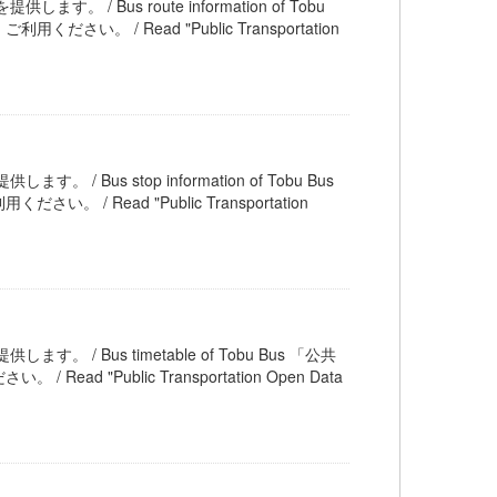
す。 / Bus route information of Tobu
 / Read "Public Transportation
。 / Bus stop information of Tobu Bus
ead "Public Transportation
ます。 / Bus timetable of Tobu Bus 「公共
Public Transportation Open Data