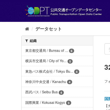
ス
キ
ッ
プ
し
て
データセット
内
容
組織
へ
東京都交通局 / Bureau of ...
6
横浜市交通局 / City of Yo...
5
東急バス株式会社 / Tokyu Bu...
4
フ
神奈川中央交通 / Kanachu
4
西武バス / Seibu Bus
4
国際
国際興業 / Kokusai Kogyo
3
【チ