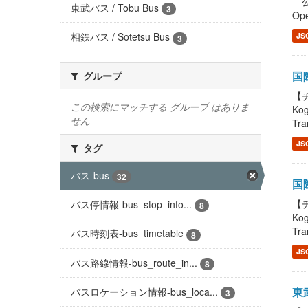
「公
東武バス / Tobu Bus
3
Ope
相鉄バス / Sotetsu Bus
JS
3
国際
グループ
【チ
この検索にマッチする グループ はありま
Ko
せん
Tra
JS
タグ
バス-bus
32
国際
【チ
バス停情報-bus_stop_info...
8
Ko
Tra
バス時刻表-bus_timetable
8
JS
バス路線情報-bus_route_in...
8
東武
バスロケーション情報-bus_loca...
3