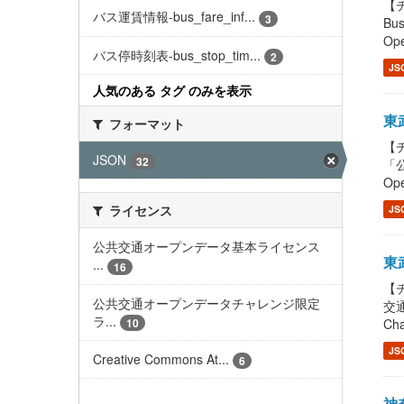
【チ
バス運賃情報-bus_fare_inf...
3
Bu
Ope
バス停時刻表-bus_stop_tim...
2
JS
人気のある タグ のみを表示
東武
フォーマット
【チ
JSON
32
「公
Ope
ライセンス
JS
公共交通オープンデータ基本ライセンス
東武
...
16
【チ
公共交通オープンデータチャレンジ限定
交通
ラ...
10
Cha
JS
Creative Commons At...
6
神奈