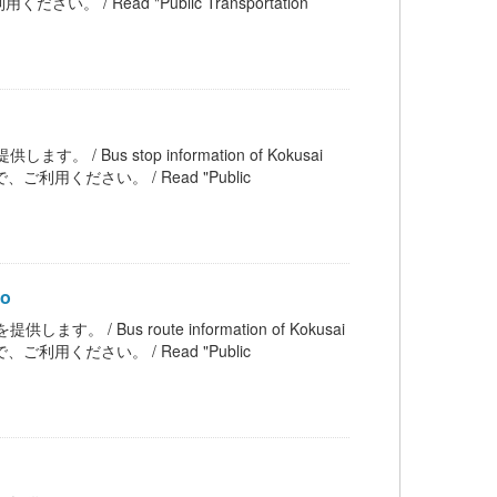
ead "Public Transportation
 / Bus stop information of Kokusai
ください。 / Read "Public
yo
す。 / Bus route information of Kokusai
ください。 / Read "Public