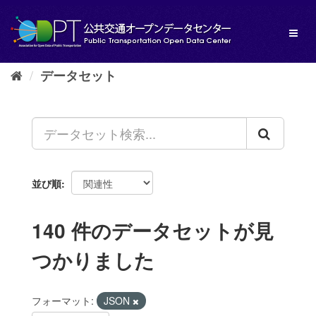
ス
キ
Toggl
ッ
naviga
プ
し
データセット
て
内
容
へ
並び順
140 件のデータセットが見
つかりました
フォーマット:
JSON