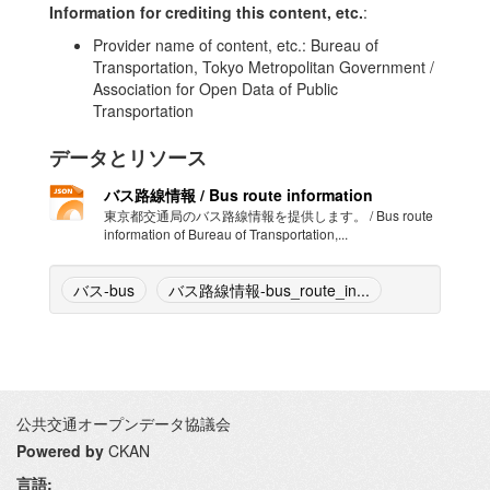
Information for crediting this content, etc.
:
Provider name of content, etc.: Bureau of
Transportation, Tokyo Metropolitan Government /
Association for Open Data of Public
Transportation
データとリソース
バス路線情報 / Bus route information
東京都交通局のバス路線情報を提供します。 / Bus route
information of Bureau of Transportation,...
バス-bus
バス路線情報-bus_route_in...
公共交通オープンデータ協議会
Powered by
CKAN
言語