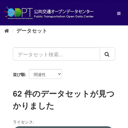
ス
キ
Toggl
ッ
naviga
プ
し
データセット
て
内
容
へ
並び順
62 件のデータセットが見つ
かりました
ライセンス: