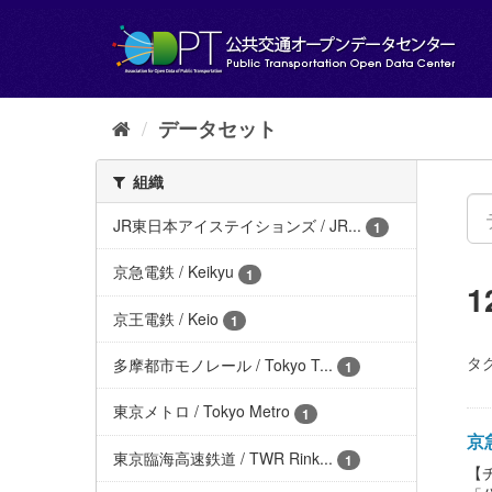
ス
キ
ッ
プ
し
て
データセット
内
容
組織
へ
JR東日本アイステイションズ / JR...
1
京急電鉄 / Keikyu
1
京王電鉄 / Keio
1
タグ
多摩都市モノレール / Tokyo T...
1
東京メトロ / Tokyo Metro
1
京急
東京臨海高速鉄道 / TWR Rink...
1
【チ