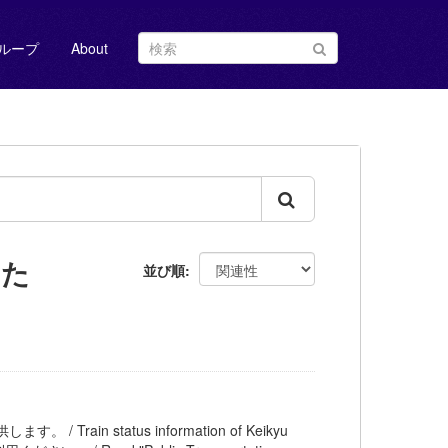
ループ
About
した
並び順
 Train status information of Keikyu