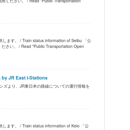
ead "Public Transportation
/ Train status information of Seibu 「公
 "Public Transportation Open
JR East i-Stations
イステイションズより、JR東日本の路線についての運行情報を
/ Train status information of Keio 「公