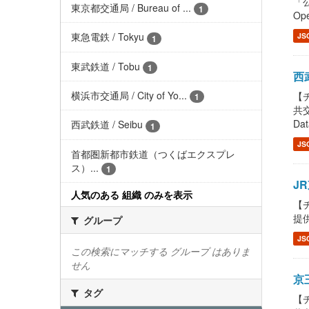
「公
東京都交通局 / Bureau of ...
1
Ope
東急電鉄 / Tokyu
JS
1
東武鉄道 / Tobu
1
西武
横浜市交通局 / City of Yo...
【チ
1
共交
Dat
西武鉄道 / Seibu
1
JS
首都圏新都市鉄道（つくばエクスプレ
ス）...
1
JR
人気のある 組織 のみを表示
【チ
提供し
グループ
JS
この検索にマッチする グループ はありま
せん
京王
タグ
【チ