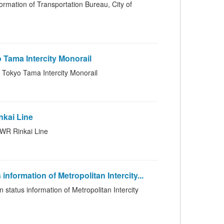
f Transportation Bureau, City of
ma Intercity Monorail
 Tama Intercity Monorail
kai Line
 Rinkai Line
on of Metropolitan Intercity...
mation of Metropolitan Intercity