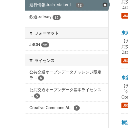
共交
運行情報-train_status_i...
12
Dat
JS
鉄道-railway
12
東武
フォーマット
【チ
JSON
12
共交
Dat
ライセンス
JS
公共交通オープンデータチャレンジ限定
東急
ラ...
6
【チ
公共交通オープンデータ基本ライセンス
「公
...
5
Ope
JS
Creative Commons At...
1
横浜