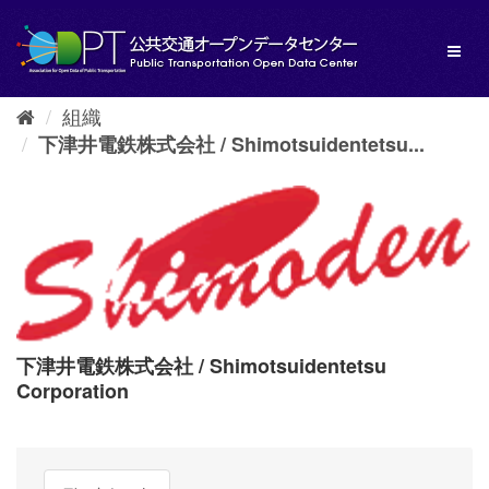
ス
キ
Toggl
ッ
naviga
プ
し
組織
て
内
下津井電鉄株式会社 / Shimotsuidentetsu...
容
へ
下津井電鉄株式会社 / Shimotsuidentetsu
Corporation