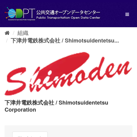
ス
キ
Toggl
ッ
naviga
プ
し
組織
て
内
下津井電鉄株式会社 / Shimotsuidentetsu...
容
へ
下津井電鉄株式会社 / Shimotsuidentetsu
Corporation