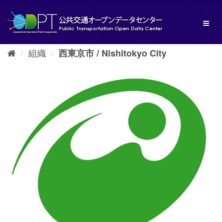
ス
キ
Toggl
ッ
naviga
プ
し
組織
西東京市 / Nishitokyo City
て
内
容
へ