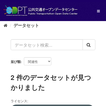
ス
キ
Toggl
ッ
naviga
プ
し
データセット
て
内
容
へ
並び順
2 件のデータセットが見つ
かりました
ライセンス: