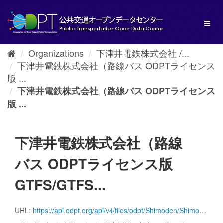
Skip
to
Toggl
content
naviga
Organizations
下津井電鉄株式会社 /...
下津井電鉄株式会社（路線バス ODPTライセンス
版 ...
下津井電鉄株式会社（路線バス ODPTライセンス
版 ...
下津井電鉄株式会社（路線
バス ODPTライセンス版
GTFS/GTFS...
URL:
https://api.odpt.org/api/v4/files/odpt/Shimoden/Shimoden_BUS_GTFS_Realtime.zip?date=20250316&acl:consumerKey=[アクセストークン/YOUR_ACCESS_TOKEN]