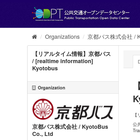
Skip
to
content
Organizations
京都バス株式会社 / Kyot
【リアルタイム情報】京都バス
/ [realtime information]
D
Kyotobus
【
Organization
K
【リ
公
京都バス株式会社 / KyotoBus
Tra
Co., Ltd