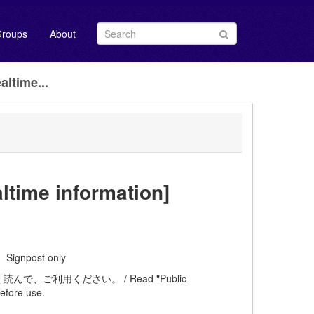
roups
About
ime...
e information]
Signpost only
ご利用ください。 / Read "Public
efore use.