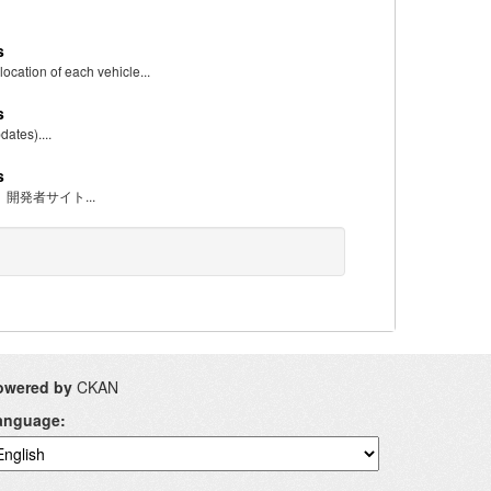
s
n of each vehicle...
s
tes)....
s
ータは、開発者サイト...
owered by
CKAN
anguage