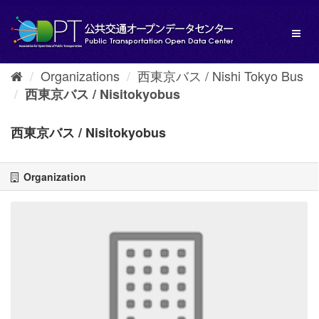
Skip
to
Toggl
content
naviga
Organizations
西東京バス / Nishi Tokyo Bus
西東京バス / Nisitokyobus
西東京バス / Nisitokyobus
Organization