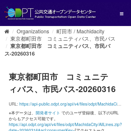
Skip
to
Toggl
content
naviga
Organizations
町田市 / Machidacity
東京都町田市 コミュニティバス、市民バス
東京都町田市 コミュニティバス、市民バ
ス-20260316
東京都町田市 コミュニテ
ィバス、市民バス-20260316
URL:
https://api-public.odpt.org/api/v4/files/odpt/MachidaCity/AllLines.zip?date=20260316
※本データは、
開発者サイト
でのユーザ登録後、以下のURL
からもアクセス可能です。
https://api.odpt.org/api/v4/files/odpt/MachidaCity/AllLines.zip?
date=20260316&acl:consumerKey=
[アクセストーク