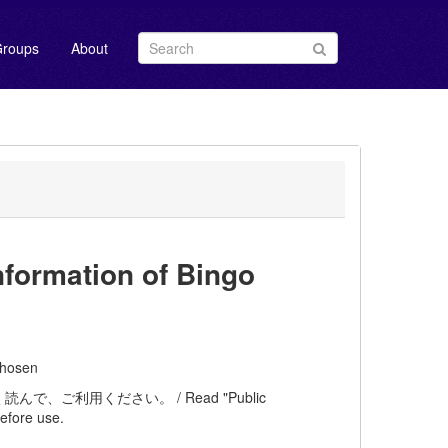
roups
About
mation of Bingo
hosen
ご利用ください。 / Read "Public
efore use.