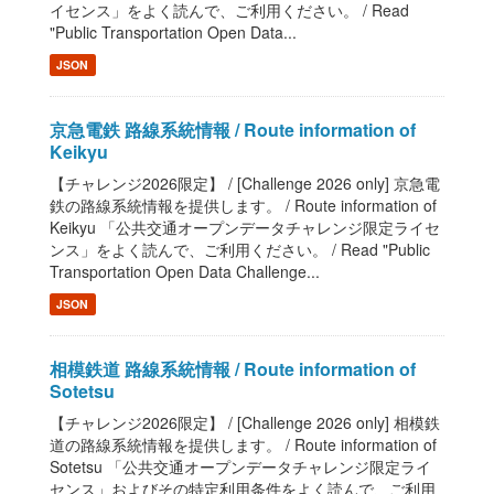
イセンス」をよく読んで、ご利用ください。 / Read
"Public Transportation Open Data...
JSON
京急電鉄 路線系統情報 / Route information of
Keikyu
【チャレンジ2026限定】 / [Challenge 2026 only] 京急電
鉄の路線系統情報を提供します。 / Route information of
Keikyu 「公共交通オープンデータチャレンジ限定ライセ
ンス」をよく読んで、ご利用ください。 / Read "Public
Transportation Open Data Challenge...
JSON
相模鉄道 路線系統情報 / Route information of
Sotetsu
【チャレンジ2026限定】 / [Challenge 2026 only] 相模鉄
道の路線系統情報を提供します。 / Route information of
Sotetsu 「公共交通オープンデータチャレンジ限定ライ
センス」およびその特定利用条件をよく読んで、ご利用