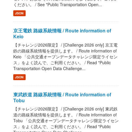
ください。 / See "Public Transportation Open...
JSON
京王電鉄 路線系統情報 / Route information of
Keio
【チャレンジ2026限定】 / [Challenge 2026 only] 京王電
鉄の路線系統情報を提供します。 / Route information of
Keio 「公共交通オープンデータチャレンジ限定ライセン
ス」をよく読んで、ご利用ください。 / Read "Public
Transportation Open Data Challenge...
JSON
東武鉄道 路線系統情報 / Route information of
Tobu
【チャレンジ2026限定】 / [Challenge 2026 only] 東武鉄
道の路線系統情報を提供します。 / Route information of
Tobu 「公共交通オープンデータチャレンジ限定ライセン
ス」をよく読んで、ご利用ください。 / Read "Public