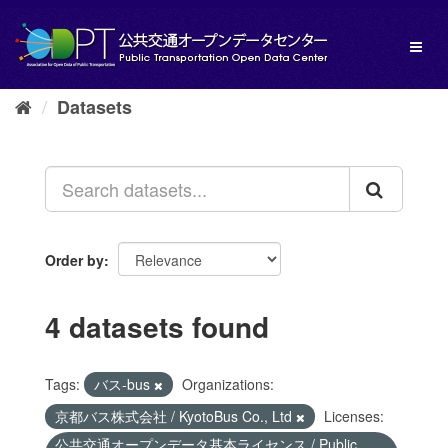
Skip
to
Toggl
content
naviga
Datasets
Order by
4 datasets found
Tags:
バス-bus
Organizations:
京都バス株式会社 / KyotoBus Co., Ltd
Licenses:
公共交通オープンデータ基本ライセンス / Public