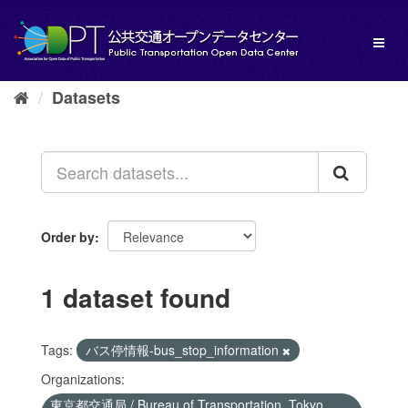
Skip
to
Toggl
content
naviga
Datasets
Order by
1 dataset found
Tags:
バス停情報-bus_stop_information
Organizations:
東京都交通局 / Bureau of Transportation, Tokyo