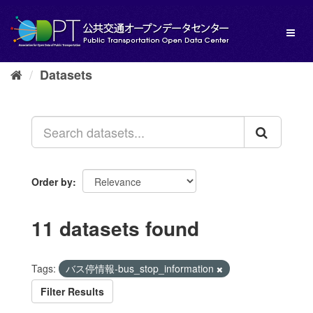
Skip
to
Toggl
content
naviga
Datasets
Order by
11 datasets found
Tags:
バス停情報-bus_stop_information
Filter Results