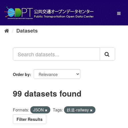
Skip
to
Toggl
content
naviga
Datasets
Order by
99 datasets found
Formats:
JSON
Tags:
鉄道-railway
Filter Results