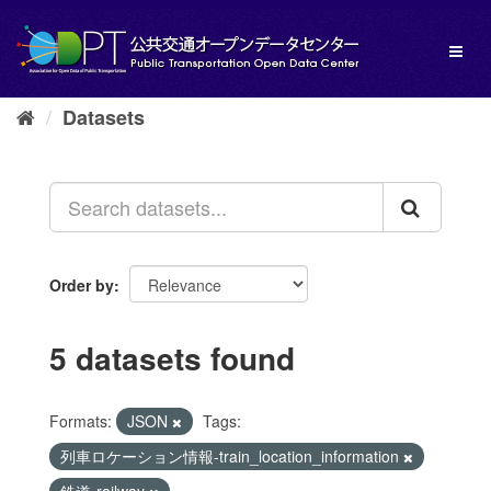
Skip
to
Toggl
content
naviga
Datasets
Order by
5 datasets found
Formats:
JSON
Tags:
列車ロケーション情報-train_location_information