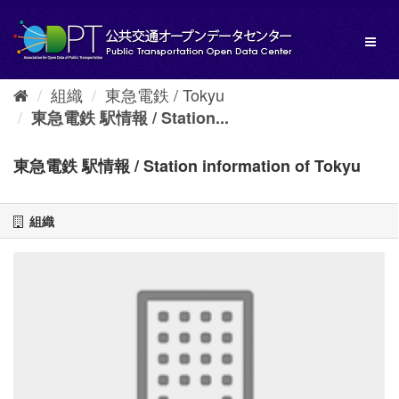
ス
キ
Toggl
ッ
naviga
プ
し
組織
東急電鉄 / Tokyu
て
内
東急電鉄 駅情報 / Station...
容
へ
東急電鉄 駅情報 / Station information of Tokyu
組織