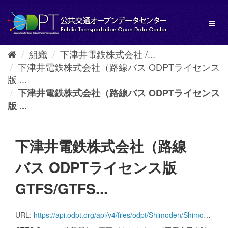
ス
キ
Toggl
ッ
naviga
プ
し
組織
下津井電鉄株式会社 /...
て
下津井電鉄株式会社（路線バス ODPTライセンス
内
容
版 ...
へ
下津井電鉄株式会社（路線バス ODPTライセンス
版 ...
下津井電鉄株式会社（路線
バス ODPTライセンス版
GTFS/GTFS...
URL:
https://api.odpt.org/api/v4/files/odpt/Shimoden/Shimoden_BUS_GTFS_Realtime.zip?date=20250104&acl:consumerKey=[アクセストークン/YOUR_ACCESS_TOKEN]