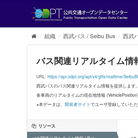
ス
キ
ッ
プ
し
て
組織
西武バス / Seibu Bus
西武バ
内
容
へ
バス関連リアルタイム情報 / Bus
URL:
https://api.odpt.org/api/v4/gtfs/real
西武バスのバス関連リアルタイム情報を提供します。 / Bus realt
各車両のリアルタイムの現在地情報 (VehiclePositi
※本データは、
開発者サイト
でユーザ登録していただ
リソース