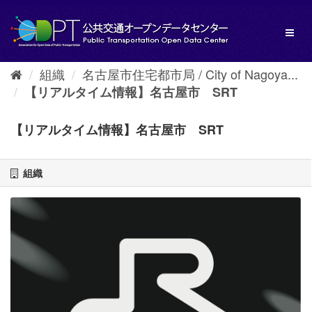
ス
キ
Toggl
ッ
naviga
プ
し
組織
名古屋市住宅都市局 / City of Nagoya...
て
内
【リアルタイム情報】名古屋市 SRT
容
へ
【リアルタイム情報】名古屋市 SRT
組織