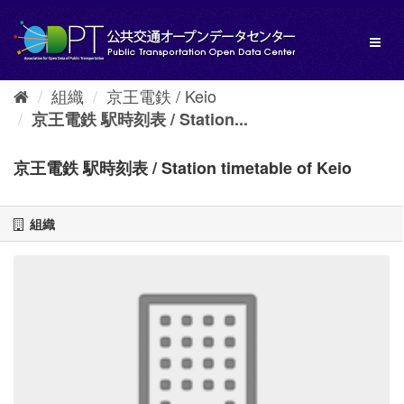
ス
キ
Toggl
ッ
naviga
プ
し
組織
京王電鉄 / Keio
て
内
京王電鉄 駅時刻表 / Station...
容
へ
京王電鉄 駅時刻表 / Station timetable of Keio
組織