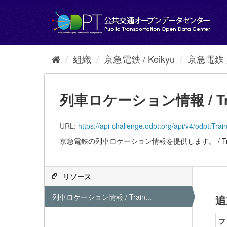
ス
キ
ッ
プ
し
て
組織
京急電鉄 / Keikyu
京急電鉄 列
内
容
へ
列車ロケーション情報 / Train 
URL:
https://api-challenge.odpt.org/api/v4/odpt:
京急電鉄の列車ロケーション情報を提供します。 / Train locati
リソース
列車ロケーション情報 / Train...
追
フ