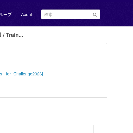
ループ
About
rain...
ken_for_Challenge2026]