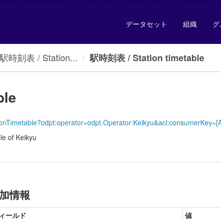
データセット
組織
グ
刻表 / Station...
駅時刻表 / Station timetable
ble
StationTimetable?odpt:operator=odpt.Operator:Keikyu&acl:consumerKey
of Keikyu
加情報
ィールド
値