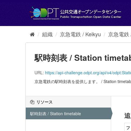
ス
キ
ッ
プ
し
て
組織
京急電鉄 / Keikyu
京急電鉄 駅時
内
容
へ
駅時刻表 / Station timeta
URL:
https://api-challenge.odpt.org/api/v4/odpt:
京急電鉄の駅時刻表を提供します。 / Station timetable 
リソース
駅時刻表 / Station timetable
追
フ