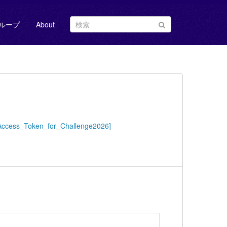
ループ
About
=[Access_Token_for_Challenge2026]