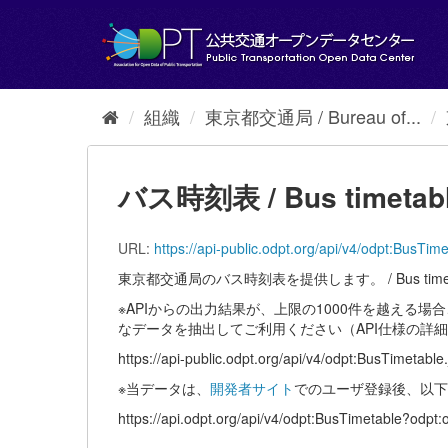
ス
キ
ッ
プ
し
て
組織
東京都交通局 / Bureau of...
内
容
へ
バス時刻表 / Bus timetab
URL:
https://api-public.odpt.org/api/v4/odpt:BusTi
東京都交通局のバス時刻表を提供します。 / Bus timetable of Bu
※APIからの出力結果が、上限の1000件を越える
なデータを抽出してご利用ください（API仕様の詳
https://api-public.odpt.org/api/v4/odpt:BusTimetable
※当データは、
開発者サイト
でのユーザ登録後、以下
https://api.odpt.org/api/v4/odpt:BusTimeta