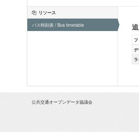
リソース
バス時刻表 / Bus timetable
追
フ
デ
ラ
公共交通オープンデータ協議会