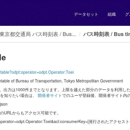
データセット
組織
グ
東京都交通局 バス時刻表 / Bus...
バス時刻表 / Bus tim
le
metable?odpt:operator=odpt.Operator:Toei
reau of Transportation, Tokyo Metropolitan Government
場合、出力は1000件までとなります。上限を越えた部分のデータを利用し
細を知りたい場合は、
開発者サイト
でのユーザ登録後、開発者サイト内
.json
のURLからもアクセス可能です。
ble?odpt:operator=odpt.Operator:Toei&acl:consumerKey=[発行された