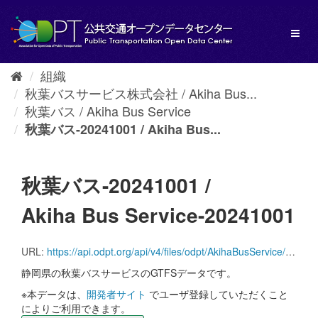
ス
キ
Toggl
ッ
naviga
プ
し
組織
て
秋葉バスサービス株式会社 / Akiha Bus...
内
容
秋葉バス / Akiha Bus Service
へ
秋葉バス-20241001 / Akiha Bus...
秋葉バス-20241001 /
Akiha Bus Service-20241001
URL:
https://api.odpt.org/api/v4/files/odpt/AkihaBusService/AllLines.zip?date=20241001&acl:consumerKey=[アクセストークン/YOUR_ACCESS_TOKEN]
静岡県の秋葉バスサービスのGTFSデータです。
※本データは、
開発者サイト
でユーザ登録していただくこと
によりご利用できます。