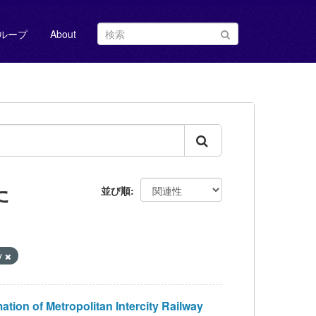
ループ
About
た
並び順
y
Metropolitan Intercity Railway