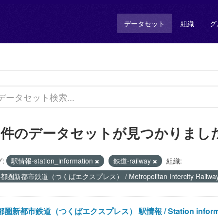
データセット
組織
グ
1 件のデータセットが見つかりまし
:
駅情報-station_information
鉄道-railway
組織:
都圏新都市鉄道（つくばエクスプレス） / Metropolitan Intercity Railwa
圏新都市鉄道（つくばエクスプレス） 駅情報 / Station information of 