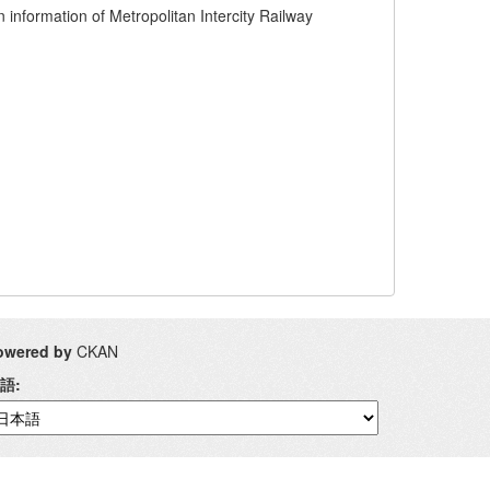
of Metropolitan Intercity Railway
owered by
CKAN
語