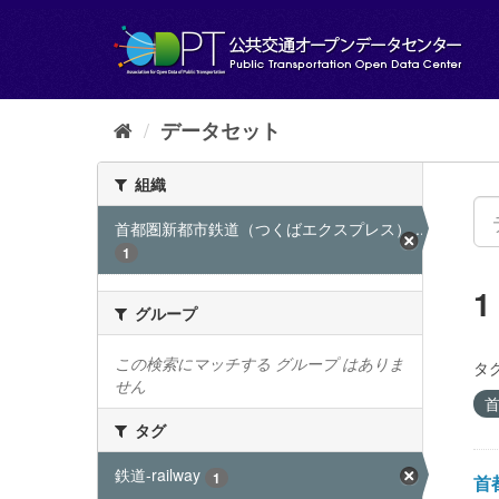
ス
キ
ッ
プ
し
て
データセット
内
容
組織
へ
首都圏新都市鉄道（つくばエクスプレス）...
1
グループ
この検索にマッチする グループ はありま
タグ
せん
首
タグ
鉄道-railway
1
首都