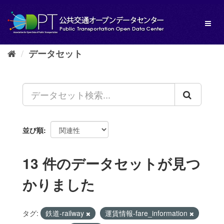
ス
キ
Toggl
ッ
naviga
プ
し
データセット
て
内
容
へ
並び順
13 件のデータセットが見つ
かりました
タグ:
鉄道-railway
運賃情報-fare_information