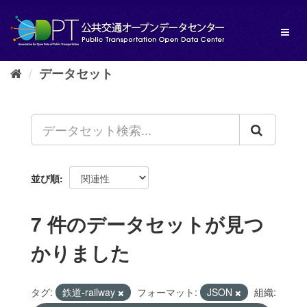
ス
キ
Toggl
ッ
naviga
プ
し
データセット
て
内
容
へ
並び順
7 件のデータセットが見つ
かりました
タグ:
鉄道-railway
フォーマット:
JSON
組織: