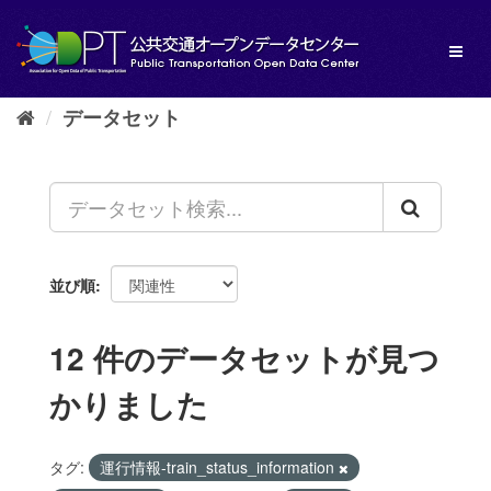
ス
キ
Toggl
ッ
naviga
プ
し
データセット
て
内
容
へ
並び順
12 件のデータセットが見つ
かりました
タグ:
運行情報-train_status_information