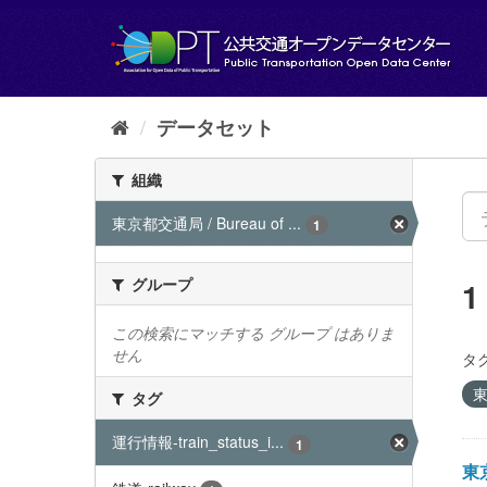
ス
キ
ッ
プ
し
て
データセット
内
容
組織
へ
東京都交通局 / Bureau of ...
1
グループ
この検索にマッチする グループ はありま
せん
タグ
東
タグ
運行情報-train_status_i...
1
東京