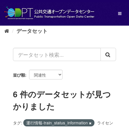
ス
キ
Toggl
ッ
naviga
プ
し
データセット
て
内
容
へ
並び順
6 件のデータセットが見つ
かりました
タグ:
運行情報-train_status_information
ライセン