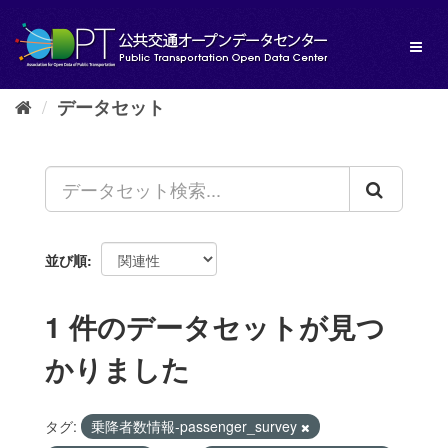
ス
キ
Toggl
ッ
naviga
プ
し
データセット
て
内
容
へ
並び順
1 件のデータセットが見つ
かりました
タグ:
乗降者数情報-passenger_survey