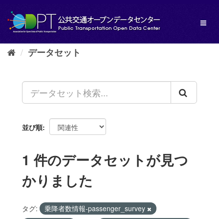
ス
キ
Toggl
ッ
naviga
プ
し
データセット
て
内
容
へ
並び順
1 件のデータセットが見つ
かりました
タグ:
乗降者数情報-passenger_survey